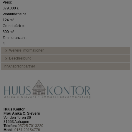
Preis:
379.000 €
Wohnfläche ca.:
124 m²
Grundstück ca.:
800 m²
Zimmeranzahl:
4
Weitere Informationen
Beschreibung
Ihr Ansprechpartner
Huus Kontor
Frau Anika C. Sievers
Vor den Toren 36
31553 Auhagen
Telefon:
05725 7013220
Mobil:
0151 20154778