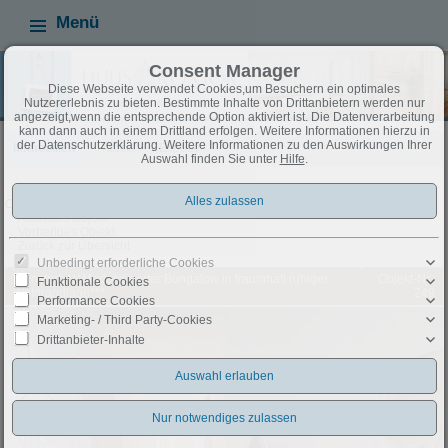
Menü
Consent Manager
Diese Webseite verwendet Cookies,um Besuchern ein optimales
Nutzererlebnis zu bieten. Bestimmte Inhalte von Drittanbietern werden nur
angezeigt,wenn die entsprechende Option aktiviert ist. Die Datenverarbeitung
kann dann auch in einem Drittland erfolgen. Weitere Informationen hierzu in
der Datenschutzerklärung. Weitere Informationen zu den Auswirkungen Ihrer
Immobilien
Häuser
Exposé
Auswahl finden Sie unter
Hilfe
.
Objekt 21 von 44
Nächstes Objekt
Vorheriges Objekt
Zurück zur Übersicht
Unbedingt erforderliche Cookies
Wunstorf: ***Modernisierter Bungalow in traumhaft ruhiger
Objekt-Nr.:
Funktionale Cookies
Waldrandlage***
249
Performance Cookies
Marketing- / Third Party-Cookies
Drittanbieter-Inhalte