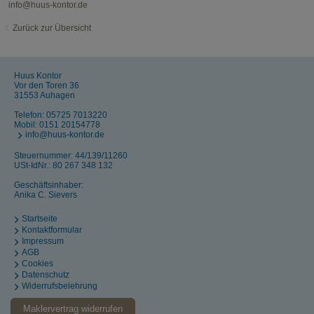
info@huus-kontor.de
Zurück zur Übersicht
Huus Kontor
Vor den Toren 36
31553 Auhagen
Telefon:
05725 7013220
Mobil:
0151 20154778
info@huus-kontor.de
Steuernummer: 44/139/11260
USt-IdNr.: 80 267 348 132
Geschäftsinhaber:
Anika C. Sievers
Startseite
Kontaktformular
Impressum
AGB
Cookies
Datenschutz
Widerrufsbelehrung
Maklervertrag widerrufen