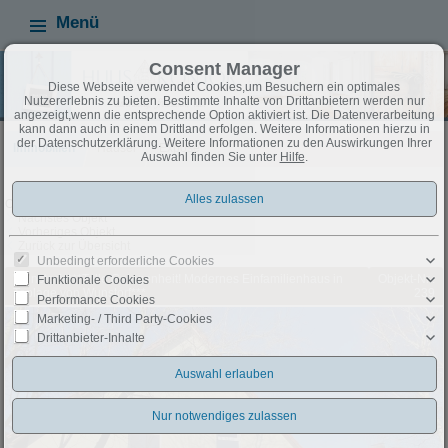
Menü
Consent Manager
Diese Webseite verwendet Cookies,um Besuchern ein optimales
Nutzererlebnis zu bieten. Bestimmte Inhalte von Drittanbietern werden nur
angezeigt,wenn die entsprechende Option aktiviert ist. Die Datenverarbeitung
kann dann auch in einem Drittland erfolgen. Weitere Informationen hierzu in
der Datenschutzerklärung. Weitere Informationen zu den Auswirkungen Ihrer
Immobilien
Häuser
Exposé
Auswahl finden Sie unter
Hilfe
.
Objekt 20 von 44
Nächstes Objekt
Vorheriges Objekt
Zurück zur Übersicht
Unbedingt erforderliche Cookies
Wunstorf: ***Tolle Gelegenheit! Modernes Einfamilienhaus in
Objekt-Nr.:
Funktionale Cookies
Toplage von Wunstorf***
239
Performance Cookies
Marketing- / Third Party-Cookies
Drittanbieter-Inhalte