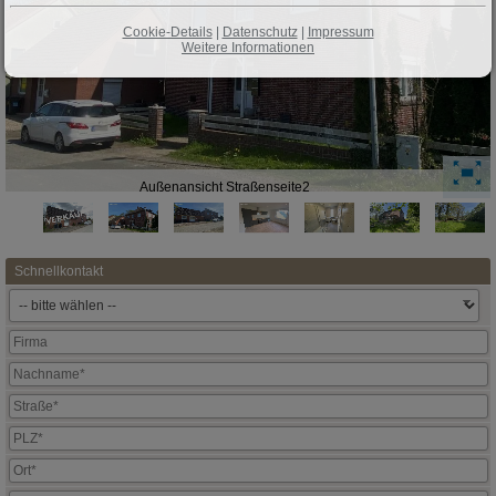
Cookie-Details
|
Datenschutz
|
Impressum
Weitere Informationen
Außenansicht Straßenseite2
Schnellkontakt