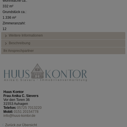
Wohnfläche ca.:
332 m²
Grundstück ca.:
1.336 m²
Zimmeranzahl:
12
Weitere Informationen
Beschreibung
Ihr Ansprechpartner
Huus Kontor
Frau Anika C. Sievers
Vor den Toren 36
31553 Auhagen
Telefon:
05725 7013220
Mobil:
0151 20154778
info@huus-kontor.de
Zurück zur Übersicht