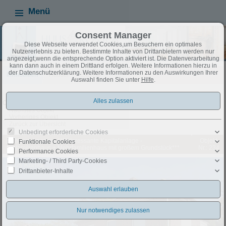
Menü
Consent Manager
Diese Webseite verwendet Cookies,um Besuchern ein optimales
Nutzererlebnis zu bieten. Bestimmte Inhalte von Drittanbietern werden nur
angezeigt,wenn die entsprechende Option aktiviert ist. Die Datenverarbeitung
kann dann auch in einem Drittland erfolgen. Weitere Informationen hierzu in
der Datenschutzerklärung. Weitere Informationen zu den Auswirkungen Ihrer
Immobilien
Häuser
Exposé
Auswahl finden Sie unter
Hilfe
.
Objekt 30 von 44
Nächstes Objekt
Vorheriges Objekt
Zurück zur Übersicht
Unbedingt erforderliche Cookies
Rehburg-Loccum: ***Interessante Kapitalanlage -
Objekt-
Funktionale Cookies
Einfamilienhaus + Mehrfamilienhaus mit großem Grundstück***
Nr.: 234
Performance Cookies
Marketing- / Third Party-Cookies
Drittanbieter-Inhalte