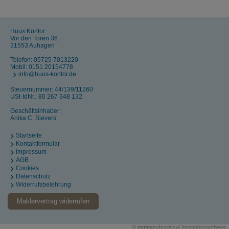
Huus Kontor
Vor den Toren 36
31553 Auhagen
Telefon:
05725 7013220
Mobil:
0151 20154778
info@huus-kontor.de
Steuernummer: 44/139/11260
USt-IdNr.: 80 267 348 132
Geschäftsinhaber:
Anika C. Sievers
Startseite
Kontaktformular
Impressum
AGB
Cookies
Datenschutz
Widerrufsbelehrung
Maklervertrag widerrufen
©
immo
professional
Immobiliensoftware