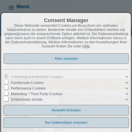
Menü
Consent Manager
Diese Webseite verwendet Cookies,um Besuchern ein optimales
Nutzererlebnis zu bieten. Bestimmte Inhalte von Drittanbietern werden nur
angezeigt,wenn die entsprechende Option aktiviert ist. Die Datenverarbeitung
kann dann auch in einem Drittland erfolgen. Weitere Informationen hierzu in
der Datenschutzerklärung. Weitere Informationen zu den Auswirkungen Ihrer
Immobilien
Referenzen
Exposé
Auswahl finden Sie unter
Hilfe
.
Objekt 9 von 47
Nächstes Objekt
Vorheriges Objekt
Zurück zur Übersicht
Unbedingt erforderliche Cookies
Lindhorst: ***Großzügiges Reihenendhaus mit schönem Garten
Objekt-Nr.:
Funktionale Cookies
in ruhiger Wohnlage***
183
Performance Cookies
Marketing- / Third Party-Cookies
Drittanbieter-Inhalte