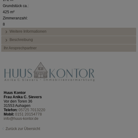
Grundstück ca.:
425 m²
Zimmeranzahl:
8
Weitere Informationen
Beschreibung
Ihr Ansprechpartner
Huus Kontor
Frau Anika C. Sievers
Vor den Toren 36
31553 Auhagen
Telefon:
05725 7013220
Mobil:
0151 20154778
info@huus-kontor.de
Zurück zur Übersicht